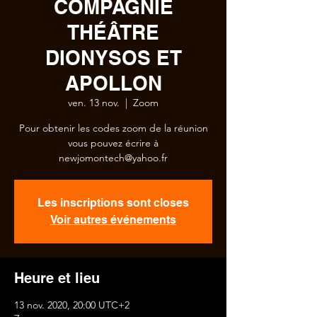
COMPAGNIE
THÉÂTRE
DIONYSOS ET
APOLLON
ven. 13 nov.
  |  
Zoom
Pour obtenir les codes zoom de la réunion
vous pouvez écrire à
newjomontech@yahoo.fr
Les inscriptions sont closes
Voir autres événements
Heure et lieu
13 nov. 2020, 20:00 UTC+2