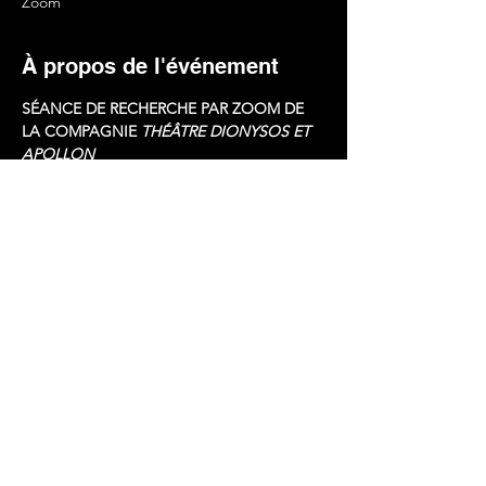
Zoom
À propos de l'événement
SÉANCE DE RECHERCHE PAR ZOOM DE 
LA COMPAGNIE 
THÉÂTRE DIONYSOS ET 
APOLLON
VENDREDI 13 NOVEMBRE 2020, À 20H 
ATHÉNIENNES,
Très chers amis, grand bonjour!
Merci  de votre très précieuse présence et 
de notre Œuvre commune de  Libération 
par la Culture, la Recherche, l’Amitié, la 
Solidarité et la  Foi.
Nous nous sommes proposé  de nous 
rencontrer à présent deux fois par semaine 
dans le cadre de  notre laboratoire de 
théâtre quantique: je m’en réjouis tout 
 particulièrement.
Pour obtenir les codes zoom de la réunion 
de vendredi 13 novembre à 20h 