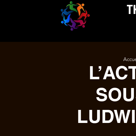
THEAT
Accue
L’AC
SOU
LUDWI