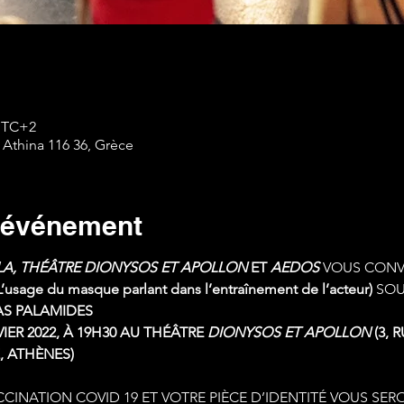
 UTC+2
 Athina 116 36, Grèce
l'événement
LA, THÉÂTRE DIONYSOS ET APOLLON 
ET 
AEDOS 
VOUS CONV
L’usage du masque parlant dans l’entraînement de l’acteur) 
SOU
AS PALAMIDES
NVIER 2022, À 19H30 AU THÉÂTRE 
DIONYSOS ET APOLLON 
(3, 
, ATHÈNES)
CCINATION COVID 19 ET VOTRE PIÈCE D’IDENTITÉ VOUS SE