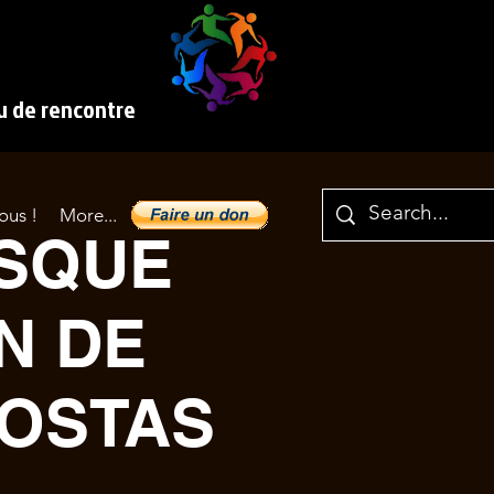
eu de rencontre
ous !
More...
ASQUE
N DE
COSTAS