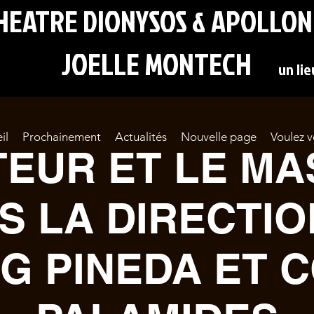
RE DIONYSOS & APOLLON
JOELLE MONTECH
un li
il
Prochainement
Actualités
Nouvelle page
Voulez v
TEUR ET LE M
S LA DIRECTIO
G PINEDA ET 