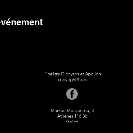
 événement
Théâtre Dionysos et Apollon
copyright
©2024
Markou Mousourou, 3
Athènes 116 36
Grèce