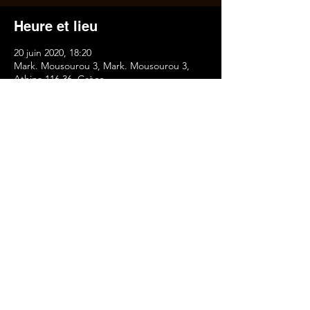
Heure et lieu
20 juin 2020, 18:20
Mark. Mousourou 3, Mark. Mousourou 3,
Athina 116 36, Grèce
À propos de l'événement
L’ASSOCIATION D’ARTISTES THÉÂTRE 
DIONYSOS ET APOLLON
VOUS CONVIE À SA  FÊTE DE LA 
MUSIQUE 
AU THÉÂTRE DIONYSOS ET APOLLON 
(MARKOU MOUSOUROU 3, 11636, METZ, 
ATHÈNES),
AVEC:
LAURENCE TRAGIN, HARIS GIOULIS,
En lire plus >