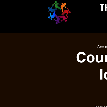
THEAT
Accue
Cour
I
Inscrip