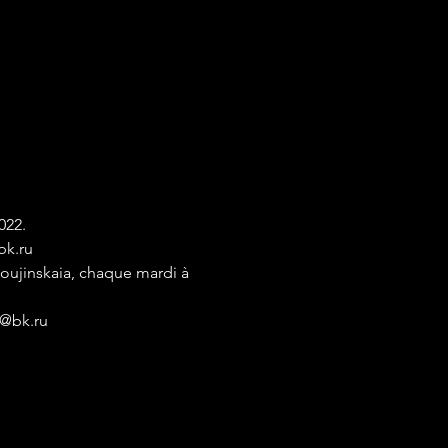
022.
bk.ru
ujinskaia, chaque mardi à 
8@bk.ru