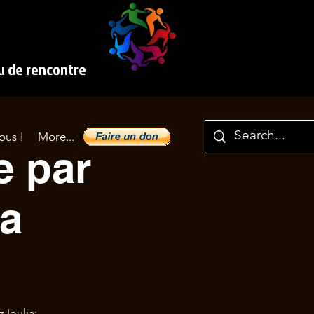
eu de rencontre
ous !
More...
e par
ia
 Ioulia: