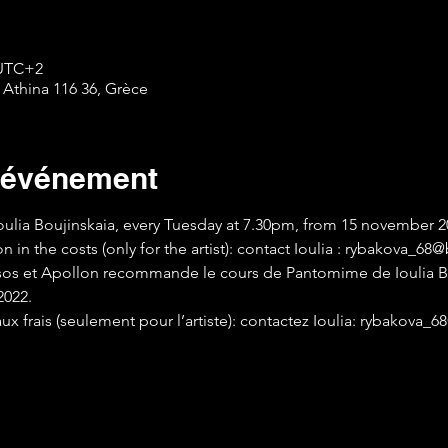
 UTC+2
 Athina 116 36, Grèce
l'événement
ulia Boujinskaia, every Tuesday at 7.30pm, from 15 november 2
n in the costs (only for the artist): contact Ioulia : rybakova_68@
ysos et Apollon recommande le cours de Pantomime de Ioulia Bo
2022.
aux frais (seulement pour l’artiste): contactez Ioulia: rybakova_6