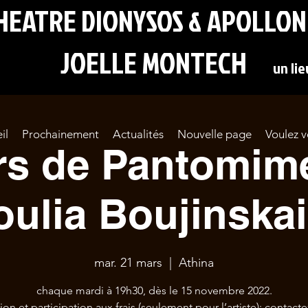
RE DIONYSOS & APOLLON
JOELLE MONTECH
un li
il
Prochainement
Actualités
Nouvelle page
Voulez v
s de Pantomim
oulia Boujinska
mar. 21 mars
  |  
Athina
chaque mardi à 19h30, dès le 15 novembre 2022.
tion et participation aux frais (seulement pour l’artiste): contactez